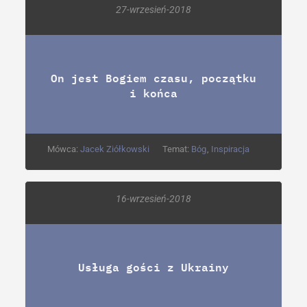
27-wrzesień-2018
On jest Bogiem czasu, początku
i końca
Mówca:
Jacek Ziółkowski
Temat:
Bóg
,
Inspiracja
16-wrzesień-2018
Usługa gości z Ukrainy