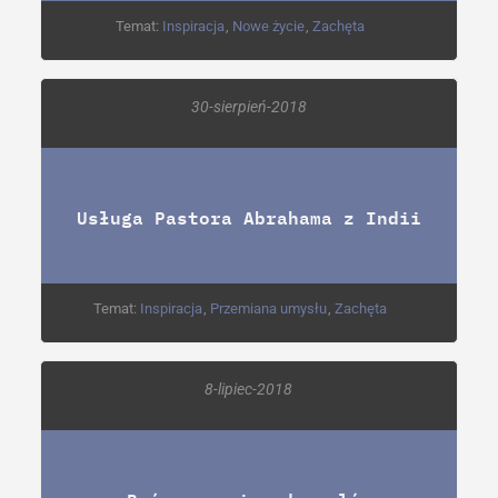
Temat:
Inspiracja
,
Nowe życie
,
Zachęta
30-sierpień-2018
Usługa Pastora Abrahama z Indii
Temat:
Inspiracja
,
Przemiana umysłu
,
Zachęta
8-lipiec-2018