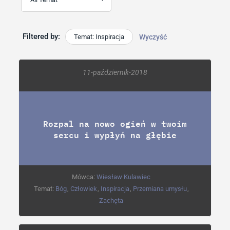
Filtered by:
Temat: Inspiracja
Wyczyść
11-październik-2018
Rozpal na nowo ogień w twoim
sercu i wypłyń na głębie
Mówca:
Wiesław Kulawiec
Temat:
Bóg
,
Człowiek
,
Inspiracja
,
Przemiana umysłu
,
Zachęta