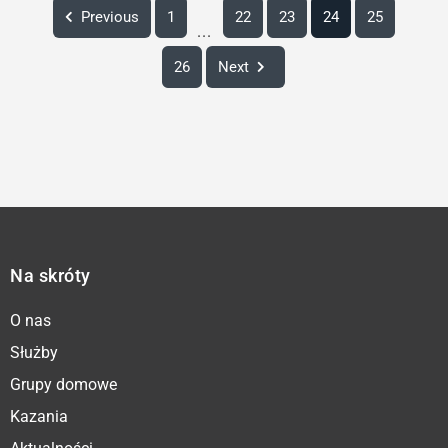
Previous
1
22
23
24
25
...
26
Next
Na skróty
O nas
Służby
Grupy domowe
Kazania