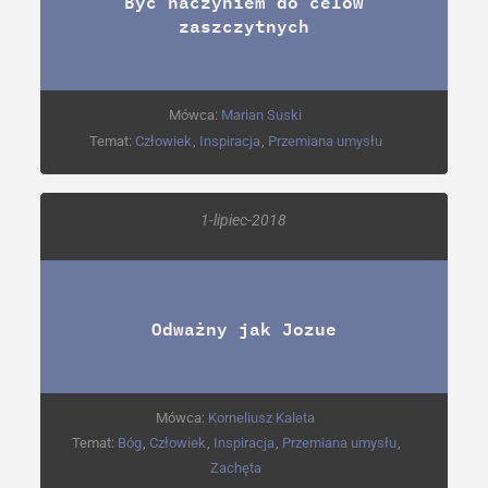
Być naczyniem do celów
zaszczytnych
Mówca:
Marian Suski
Temat:
Człowiek
,
Inspiracja
,
Przemiana umysłu
1-lipiec-2018
Odważny jak Jozue
Mówca:
Korneliusz Kaleta
Temat:
Bóg
,
Człowiek
,
Inspiracja
,
Przemiana umysłu
,
Zachęta