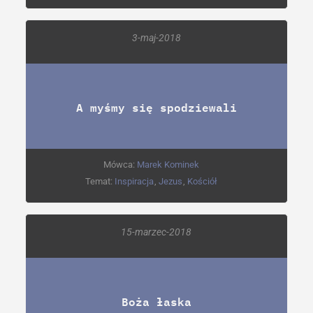
3-maj-2018
A myśmy się spodziewali
Mówca:
Marek Kominek
Temat:
Inspiracja
,
Jezus
,
Kościół
15-marzec-2018
Boża łaska