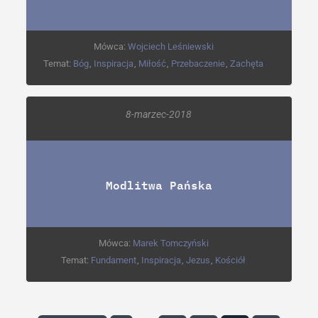
Mówca:
Wojciech Leśniewski
Temat:
Bóg
,
Inspiracja
,
Miłość
,
Przebaczenie
,
Zachęta
8-marzec-2018
Modlitwa Pańska
Mówca:
Marek Tomczyński
Temat:
Fundament
,
Inspiracja
,
Jezus
,
Kościół