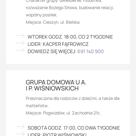
Charakter grupy: uwielbienie, modlitwa,
rozważanie Bożego Słowa, budowanie relacji,
wspólny posiłek.
Miejsce: Cieszyn, ul. Bielska.
WTOREK GODZ. 18:00, CO 2 TYGODNIE
LIDER: KACPER FĄFROWICZ
DOWIEDZ SIĘ WIĘCEJ:
691 140 900
GRUPA DOMOWA U A.
I P. WIŚNIOWSKICH
Przeznaczona dla rodziców z dziećmi, a także dla
małżeństw.
Miejsce:
Pogwizdów, ul. Zachodnia 21c.
SOBOTA GODZ. 17:00, CO DWA TYGODNIE
LIDER: PIOTR WIŚNIOWSKI