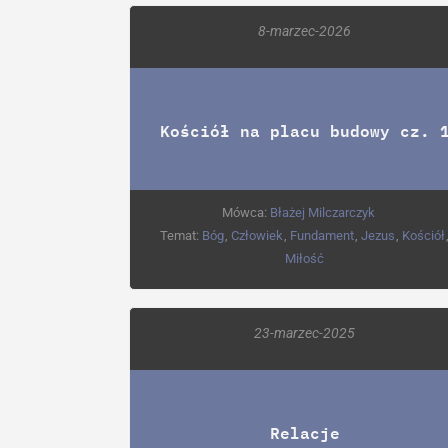
8-marzec-2026
Kościół na placu budowy cz. 
Mówca:
Błażej Milczarczyk
Temat:
Bóg
,
Człowiek
,
Fundament
,
Jezus
,
Kościół
Miłość
23-marzec-2025
Relacje