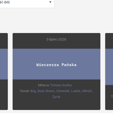
5-lipiec-2026
Wieczerza Pańska
Mówca:
Tomasz Guńka
Temat:
Bóg
,
Boże Słowo
,
Człowiek
,
Ludzie
,
Miłość
,
T
Życie