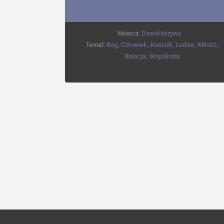
Mówca:
Dawid Krzywy
Temat:
Bóg
,
Człowiek
,
Kościół
,
Ludzie
,
Miłość
,
Relacja
,
Wspólnota