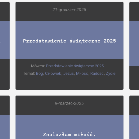
21-grudzień-2025
1
Przedstawienie świąteczne 2025
Mówca:
Przedstawienie świąteczne 2025
,
Temat:
Bóg
,
Człowiek
,
Jezus
,
Miłość
,
Radość
,
Życie
9-marzec-2025
Znalazłam miłość,