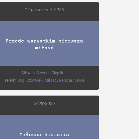
12-październik-2025
Przede wszystkim pierwsza
miłość
Mówca:
Szymon Cieplik
Temat:
Bóg
,
Człowiek
,
Miłość
,
Relacja
,
Serce
2-luty-2025
Miłosna historia