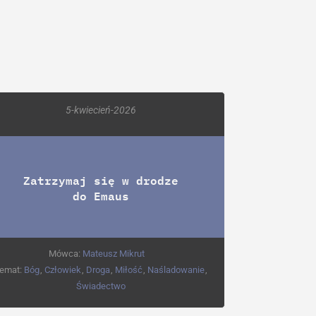
5-kwiecień-2026
Zatrzymaj się w drodze
do Emaus
Mówca:
Mateusz Mikrut
emat:
Bóg
,
Człowiek
,
Droga
,
Miłość
,
Naśladowanie
,
Świadectwo