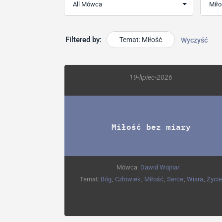
Filtered by:
Temat: Miłość
Wyczyść
19-lipiec-2026
Miłość bez miary
Mówca:
Dawid Wojnar
Temat:
Bóg
,
Człowiek
,
Miłość
,
Serce
,
Wiara
,
Życie