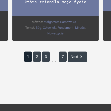
która zmieniła moje życie
Mówca:
Małgorzata Sarnowska
Temat:
Bóg
,
Człowiek
,
Fundament
,
Miłość
,
Nowe życie
1
2
3
7
Next
...