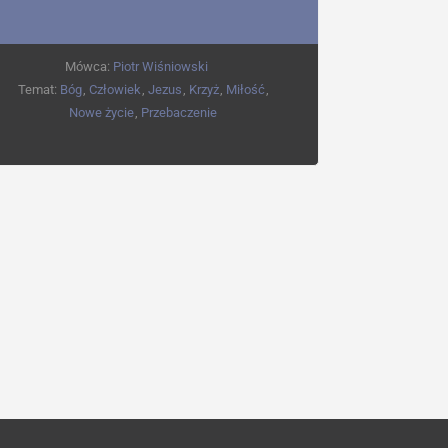
Mówca:
Piotr Wiśniowski
Temat:
Bóg
,
Człowiek
,
Jezus
,
Krzyż
,
Miłość
,
Nowe życie
,
Przebaczenie