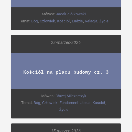
Mówca:
Jacek Ziółkowski
Temat:
Bóg
,
Człowiek
,
Kościół
,
Ludzie
,
Relacja
,
Życie
22-marzec-2026
Kościół na placu budowy cz. 3
Mówca:
Błażej Milczarczyk
Temat:
Bóg
,
Człowiek
,
Fundament
,
Jezus
,
Kościół
,
Życie
15-marzec-2026