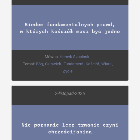
Siedem fundamentalnych prawd,
w których kościół musi być jedno
Mówca:
Henryk Szopiński
Temat:
Bóg
,
Człowiek
,
Fundament
,
Kościół
,
Wiara
,
Życie
2-listopad-2025
Nie poznanie lecz trwanie czyni
chrześcijanina