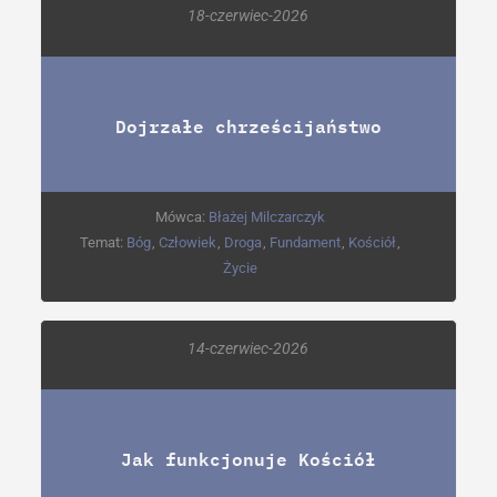
18-czerwiec-2026
Dojrzałe chrześcijaństwo
Mówca:
Błażej Milczarczyk
Temat:
Bóg
,
Człowiek
,
Droga
,
Fundament
,
Kościół
,
Życie
14-czerwiec-2026
Jak funkcjonuje Kościół