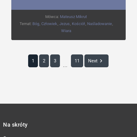
Mówca:
Mateusz Mikrut
Temat:
Bóg
,
Człowiek
,
Jezus
,
Kościół
,
Naśladowanie
,
Wiara
1
2
3
11
Next
...
Na skróty