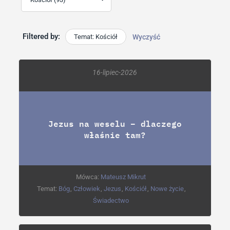
Filtered by:
Temat: Kościół
Wyczyść
16-lipiec-2026
Jezus na weselu – dlaczego
właśnie tam?
Mówca:
Mateusz Mikrut
Temat:
Bóg
,
Człowiek
,
Jezus
,
Kościół
,
Nowe życie
,
Świadectwo