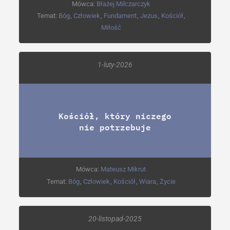
Mówca:
Błażej Milczarczyk
Temat:
Bóg
,
Człowiek
,
Fundament
,
Jezus
,
Kościół
,
Miłość
1-luty-2026
Kościół, który niczego
nie potrzebuje
Mówca:
Mateusz Mikrut
Temat:
Bóg
,
Człowiek
,
Kościół
,
Wiara
,
Życie
20-listopad-2025