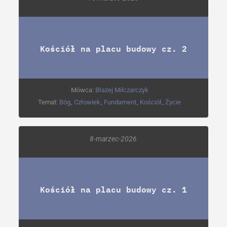
Kościół na placu budowy cz. 2
Mówca:
Błażej Milczarczyk
Temat:
Bóg
,
Człowiek
,
Fundament
,
Kościół
,
Życie
8-marzec-2026
Kościół na placu budowy cz. 1