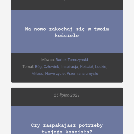
Na nowo zakochaj się w twoim
kościele
Mówca:
Bartek Tomczyński
Temat:
Bóg
,
Człowiek
,
Inspiracja
,
Kościół
,
Ludzie
,
Miłość
,
Nowe życie
,
Przemiana umysłu
25-lipiec-2021
Czy zaspakajasz potrzeby
twojego kościoła?