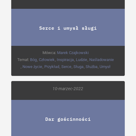
Serce i umysł sługi
Mówca:
Marek Czajkowski
Temat:
Bóg
,
Człowiek
,
Inspiracja
,
Ludzie
,
Naśladowanie
,
Nowe życie
,
Przykład
,
Serce
,
Sługa
,
Służba
,
Umysł
10-marzec-2022
Dar gościnności