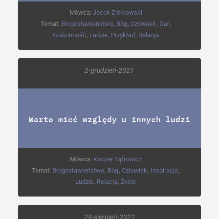
Mówca:
Jacek Ziółkowski
Temat:
Błogosławieństwo
,
Bóg
,
Człowiek
,
Dar
,
Gościnność
,
Ludzie
,
Przykład
,
Relacja
2-grudzień-2021
Warto mieć względy u innych ludzi
Mówca:
Kacper Fąfrowicz
Temat:
Błogosławieństwo
,
Bóg
,
Człowiek
,
Inspiracja
,
Ludzie
,
Relacja
,
Życie
29-sierpień-2021