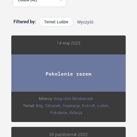
Filtered by:
Temat: Ludzie
Wyczyść
14-maj-2023
Pokolenie razem
Mówca:
Greg i Erin Skrobarczyk
Temat:
Bóg
,
Człowiek
,
Inspiracja
,
Kościół
,
Ludzie
,
Pokolenie
,
Relacja
30-październik-2022