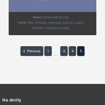
Mówca:
Błażej Milczarczyk
Temat:
Bóg
,
Człowiek
,
Inspiracja
,
Kościół
,
Ludzie
,
Potrzeba
,
Przemiana umysłu
Previous
1
3
4
5
...
Na skróty