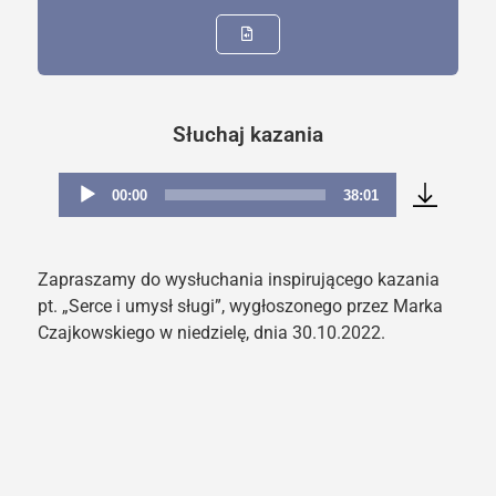
Słuchaj kazania
00:00
38:01
Odtwarzacz
plików
dźwiękowych
Zapraszamy do wysłuchania inspirującego kazania
pt. „Serce i umysł sługi”, wygłoszonego przez Marka
Czajkowskiego w niedzielę, dnia 30.10.2022.