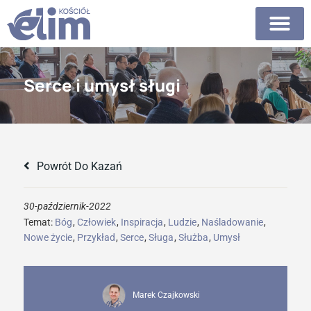
Serce i umysł sługi
Powrót Do Kazań
30-październik-2022
Temat:
Bóg
,
Człowiek
,
Inspiracja
,
Ludzie
,
Naśladowanie
,
Nowe życie
,
Przykład
,
Serce
,
Sługa
,
Służba
,
Umysł
Marek Czajkowski