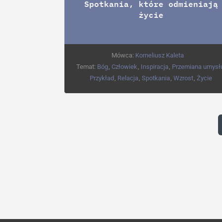
Spotkania, które odmieniają
życie
Mówca:
Korneliusz Kaleta
Temat:
Bóg
,
Człowiek
,
Inspiracja
,
Przemiana umysł
Przykład
,
Relacja
,
Spotkania
,
Wzrost
,
Życie