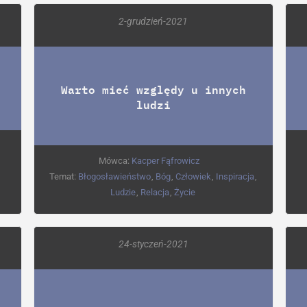
2-grudzień-2021
Warto mieć względy u innych
ludzi
Mówca:
Kacper Fąfrowicz
Temat:
Błogosławieństwo
,
Bóg
,
Człowiek
,
Inspiracja
,
Ludzie
,
Relacja
,
Życie
24-styczeń-2021