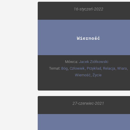
16-styczeń-2022
Wierność
Mówca:
Jacek Ziółkowski
Temat:
Bóg
,
Człowiek
,
Przykład
,
Relacja
,
Wiara
,
Wierność
,
Życie
27-czerwiec-2021