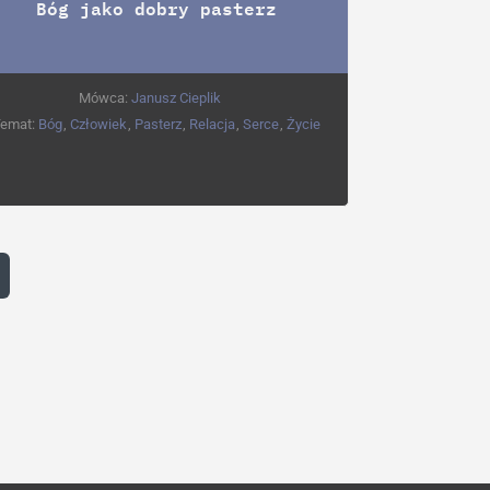
Bóg jako dobry pasterz
Mówca:
Janusz Cieplik
emat:
Bóg
,
Człowiek
,
Pasterz
,
Relacja
,
Serce
,
Życie