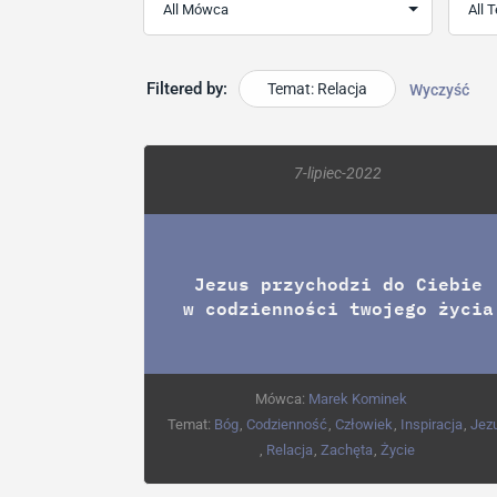
Filtered by:
Temat: Relacja
Wyczyść
7-lipiec-2022
Jezus przychodzi do Ciebie
w codzienności twojego życia
Mówca:
Marek Kominek
Temat:
Bóg
,
Codzienność
,
Człowiek
,
Inspiracja
,
Jez
,
Relacja
,
Zachęta
,
Życie