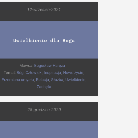
12-wrzesień-2021
Uwielbienie dla Boga
Mówca:
Bogusław Haręża
Temat:
Bóg
,
Człowiek
,
Inspiracja
,
Nowe życie
,
Przemiana umysłu
,
Relacja
,
Służba
,
Uwielbienie
,
Zachęta
25-grudzień-2020