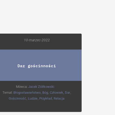
10-marzec-2022
Dar gościnności
Mówca:
Jacek Ziółkowski
Temat:
Błogosławieństwo
,
Bóg
,
Człowiek
,
Dar
,
Gościnność
,
Ludzie
,
Przykład
,
Relacja