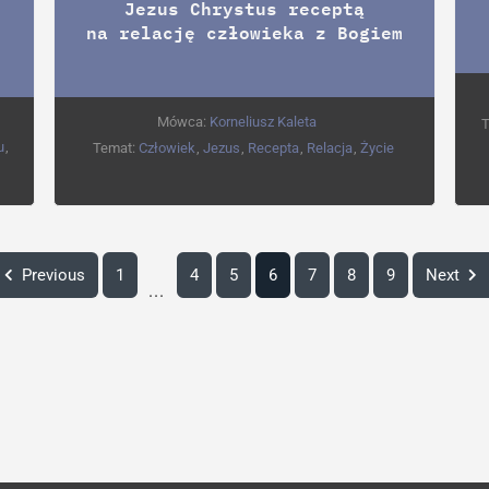
Jezus Chrystus receptą
na relację człowieka z Bogiem
Mówca:
Korneliusz Kaleta
T
u
,
Temat:
Człowiek
,
Jezus
,
Recepta
,
Relacja
,
Życie
Previous
1
4
5
6
7
8
9
Next
...