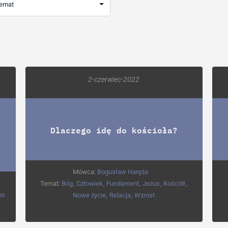
2-czerwiec-2022
Dlaczego idę do kościoła?
Mówca:
Bogusław Haręża
Temat:
Bóg
,
Człowiek
,
Fundament
,
Jezus
,
Kościół
,
us
Nowe życie
,
Relacja
,
Wzrost