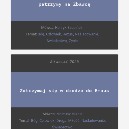
patrzymy na Zbawcę
Mówca:
Henryk Szopiński
Temat:
Bóg
,
Człowiek
,
Jezus
,
Naśladowanie
,
Świadectwo
,
Życie
5-kwiecień-2026
Zatrzymaj się w drodze do Emaus
Mówca:
Mateusz Mikrut
Temat:
Bóg
,
Człowiek
,
Droga
,
Miłość
,
Naśladowanie
,
Świadectwo