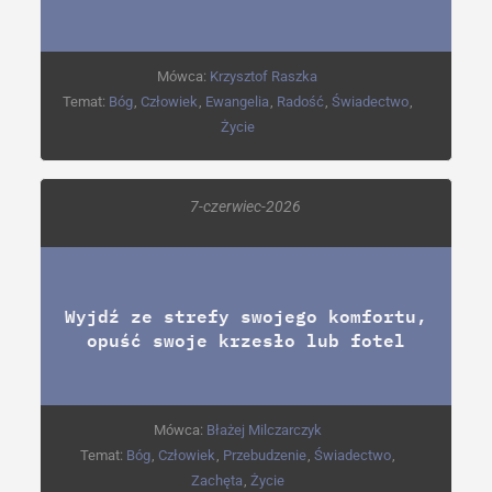
Mówca:
Krzysztof Raszka
Temat:
Bóg
,
Człowiek
,
Ewangelia
,
Radość
,
Świadectwo
,
Życie
7-czerwiec-2026
Wyjdź ze strefy swojego komfortu,
opuść swoje krzesło lub fotel
Mówca:
Błażej Milczarczyk
Temat:
Bóg
,
Człowiek
,
Przebudzenie
,
Świadectwo
,
Zachęta
,
Życie