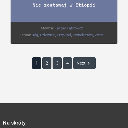
Nie zostawaj w Etiopii
Mówca:
Kacper Fąfrowicz
Temat:
Bóg
,
Człowiek
,
Przykład
,
Świadectwo
,
Życie
1
2
3
4
Next
Na skróty