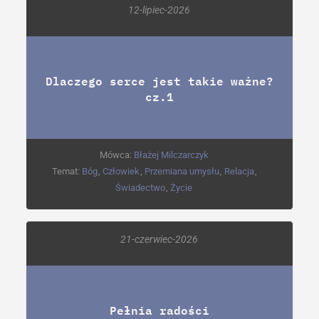
12-lipiec-2026
Dlaczego serce jest takie ważne?
cz.1
Mówca:
Błażej Milczarczyk
Temat:
Bóg
,
Człowiek
,
Przemiana umysłu
,
Relacja
,
Świadectwo
,
Życie
21-czerwiec-2026
Pełnia radości