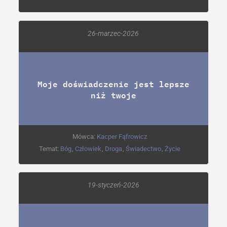
26-marzec-2026
Moje doświadczenie jest lepsze
niż twoje
Mówca:
Kacper Fąfrowicz
Temat:
Bóg
,
Człowiek
,
Droga
,
Świadectwo
,
Życie
19-styczeń-2026