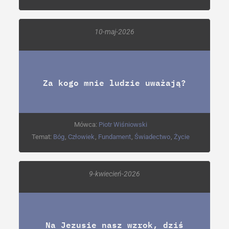
10-maj-2026
Za kogo mnie ludzie uważają?
Mówca:
Piotr Wiśniowski
Temat:
Bóg
,
Człowiek
,
Fundament
,
Świadectwo
,
Życie
9-kwiecień-2026
Na Jezusie nasz wzrok, dziś