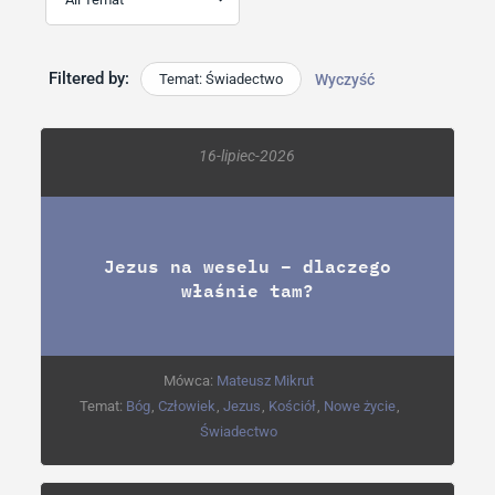
Filtered by:
Temat: Świadectwo
Wyczyść
16-lipiec-2026
Jezus na weselu – dlaczego
właśnie tam?
Mówca:
Mateusz Mikrut
Temat:
Bóg
,
Człowiek
,
Jezus
,
Kościół
,
Nowe życie
,
Świadectwo