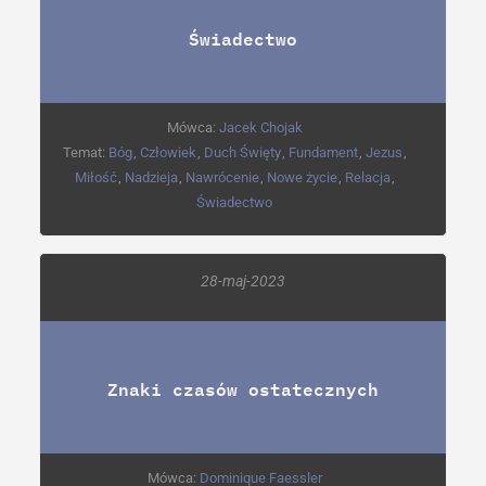
Świadectwo
Mówca:
Jacek Chojak
Temat:
Bóg
,
Człowiek
,
Duch Święty
,
Fundament
,
Jezus
,
Miłość
,
Nadzieja
,
Nawrócenie
,
Nowe życie
,
Relacja
,
Świadectwo
28-maj-2023
Znaki czasów ostatecznych
Mówca:
Dominique Faessler