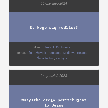
30-czerwiec-2024
Do kogo się modlisz?
Mówca:
Izabella Szafraniec
Temat:
Bóg
,
Człowiek
,
Inspiracja
,
Modlitwa
,
Relacja
,
Świadectwo
,
Zachęta
24-grudzień-2023
Wszystko czego potrzebujesz
to Jezus