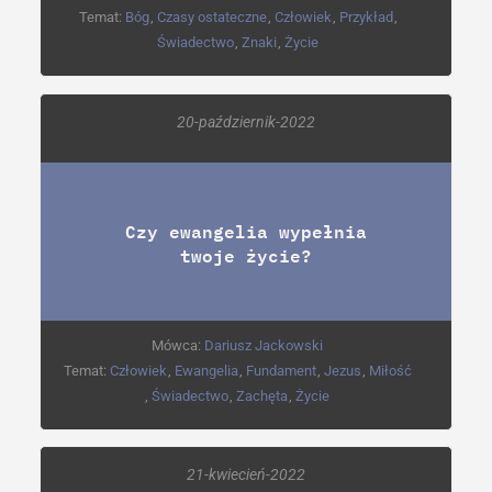
Temat:
Bóg
,
Czasy ostateczne
,
Człowiek
,
Przykład
,
Świadectwo
,
Znaki
,
Życie
20-październik-2022
Czy ewangelia wypełnia
twoje życie?
Mówca:
Dariusz Jackowski
Temat:
Człowiek
,
Ewangelia
,
Fundament
,
Jezus
,
Miłość
,
Świadectwo
,
Zachęta
,
Życie
21-kwiecień-2022