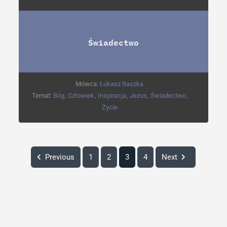
Świadectwo
Mówca:
Łukasz Raszka
Temat:
Bóg
,
Człowiek
,
Inspiracja
,
Jezus
,
Świadectwo
,
Życie
Previous
1
2
3
4
Next