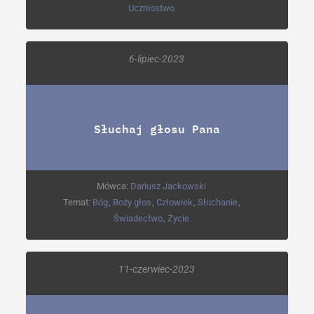
Uczniostwo
6-lipiec-2023
Słuchaj głosu Pana
Mówca:
Dariusz Jackowski
Temat:
Bóg
,
Boży głos
,
Człowiek
,
Słuchanie
,
Świadectwo
,
Życie
11-czerwiec-2023