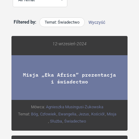
Filtered by:
Temat: Świadectwo
Wyczyść
12-wrzesień-2024
Misja „Eka Africa” prezentacja
i świadectwo
Mówca:
Agnieszka Musingusi-Żukowska
Temat:
Bóg
,
Człowiek
,
Ewangelia
,
Jezus
,
Kościół
,
Misja
,
Służba
,
Świadectwo