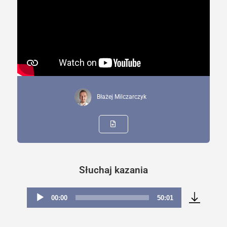
Błażej Milczarczyk
Słuchaj kazania
00:00
50:01
Odtwarzacz
plików
dźwiękowych