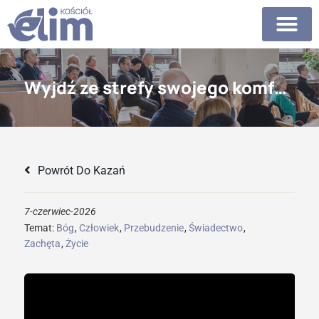
Wyjdź ze strefy swojego komfortu, opuść swoje krzesło lub fotel
Powrót Do Kazań
7-czerwiec-2026
Temat:
Bóg
,
Człowiek
,
Przebudzenie
,
Świadectwo
,
Zachęta
,
Życie