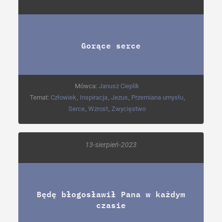
Gorące serce
Mówca:
Janusz Cieplik
Temat:
Człowiek
,
Inspiracja
,
Jezus
,
Przemiana umysłu
,
Serce
,
Wzrost
,
Zwycięstwo
13-sierpień-2023
Będę błogosławił Pana w każdym
czasie