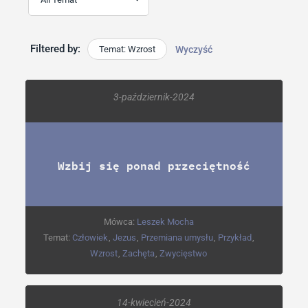
Filtered by:
Temat: Wzrost
Wyczyść
3-październik-2024
Wzbij się ponad przeciętność
Mówca:
Leszek Mocha
Temat:
Człowiek
,
Jezus
,
Przemiana umysłu
,
Przykład
,
Wzrost
,
Zachęta
,
Zwycięstwo
14-kwiecień-2024