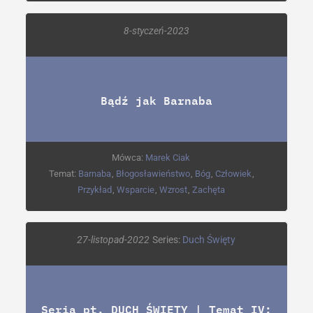
8-styczeń-2023
Bądź jak Barnaba
Mówca:
Marek Ciak
Temat:
Barnaba
,
Błogosławieństwo
,
Bóg
,
Człowiek
,
Przykład
,
Wsparcie
,
Wzrost
,
Zachęta
27-listopad-2022
Series:
Duch Święty
Seria pt. DUCH ŚWIĘTY | Temat IV: