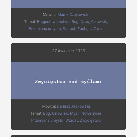
Mówca:
Marek Czajkowski
Temat:
Błogosławieństwo
,
Bóg
,
Czas
,
Człowiek
,
Przemiana umysłu
,
Wzrost
,
Zachęta
,
Życie
27-kwiecień-2023
Zwycięstwo nad myślami
Mówca:
Dariusz Jackowski
Temat:
Bóg
,
Człowiek
,
Myśli
,
Nowe życie
,
Przemiana umysłu
,
Wzrost
,
Zwycięstwo