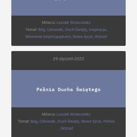
Mówca:
Leszek Wrzecionko
Temat:
Bóg
,
Człowiek
,
Duch Święty
,
Inspiracja
,
Mówienie innymi językami
,
Nowe życie
,
Wzrost
29-styczeń-2023
Pełnia Ducha Świętego
Mówca:
Leszek Wrzecionko
Temat:
Bóg
,
Człowiek
,
Duch Święty
,
Nowe życie
,
Pełnia
,
Wzrost