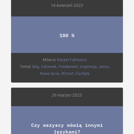
16-kwiecień-2023
100 %
Mówca:
Kacper Fąfrowicz
Temat:
Bóg
,
Człowiek
,
Fundament
,
Inspiracja
,
Jezus
,
Nowe życie
,
Wzrost
,
Zachęta
26-marzec-2023
Czy wszyscy mówią innymi
językami?