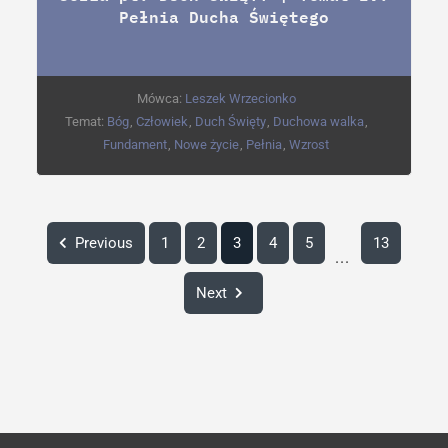
Pełnia Ducha Świętego
Mówca:
Leszek Wrzecionko
Temat:
Bóg
,
Człowiek
,
Duch Święty
,
Duchowa walka
,
Fundament
,
Nowe życie
,
Pełnia
,
Wzrost
Previous
1
2
3
4
5
13
...
Next