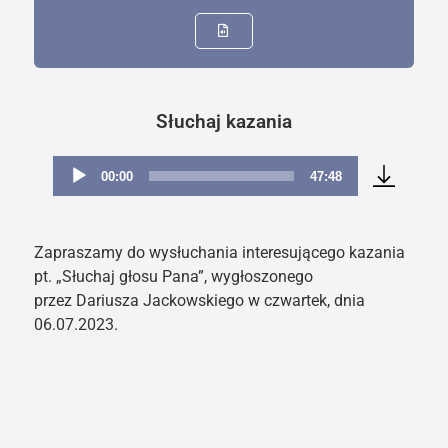
Słuchaj kazania
00:00
47:48
Odtwarzacz
plików
dźwiękowych
Zapraszamy do wysłuchania interesującego kazania
pt. „Słuchaj głosu Pana”, wygłoszonego
przez Dariusza Jackowskiego w czwartek, dnia
06.07.2023.