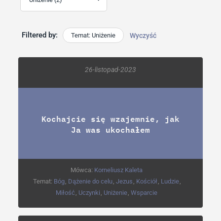
Filtered by:
Temat: Uniżenie
Wyczyść
26-listopad-2023
Kochajcie się wzajemnie, jak
Ja was ukochałem
Mówca:
Korneliusz Kaleta
Temat:
Bóg
,
Dążenie do celu
,
Jezus
,
Kościół
,
Ludzie
,
Miłość
,
Uczynki
,
Uniżenie
,
Wsparcie