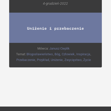
4-grudzień-2022
Uniżenie i przebaczenie
Mówca:
Janusz Cieplik
Temat:
Błogosławieństwo
,
Bóg
,
Człowiek
,
Inspiracja
,
Przebaczenie
,
Przykład
,
Uniżenie
,
Zwycięstwo
,
Życie