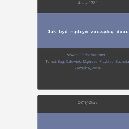
3-luty-2022
Jak być mądrym zarządcą dóbr
Mówca:
Radosław Itner
Temat:
Bóg
,
Człowiek
,
Mądrość
,
Przykład
,
Zachęta
Zarządca
,
Życie
2-maj-2021