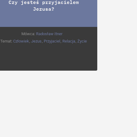
Czy jesteś przyjacielem
Jezusa?
Mówca:
Radosław Itner
Temat:
Człowiek
,
Jezus
,
Przyjaciel
,
Relacja
,
Życie