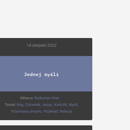
14-sierpień-2022
Jednej myśli
Mówca:
Radosław Itner
Temat:
Bóg
,
Człowiek
,
Jezus
,
Kościół
,
Myśli
,
Przemiana umysłu
,
Przykład
,
Relacja