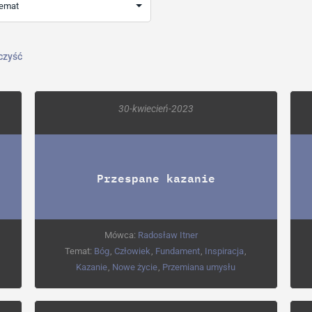
czyść
30-kwiecień-2023
Przespane kazanie
Mówca:
Radosław Itner
Temat:
Bóg
,
Człowiek
,
Fundament
,
Inspiracja
,
Kazanie
,
Nowe życie
,
Przemiana umysłu