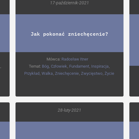
17-październik-2021
Jak pokonać zniechęcenie?
Mówca:
Radosław Itner
,
Temat:
Bóg
,
Człowiek
,
Fundament
,
Inspiracja
,
Przykład
,
Walka
,
Zniechęcenie
,
Zwycięstwo
,
Życie
28-luty-2021