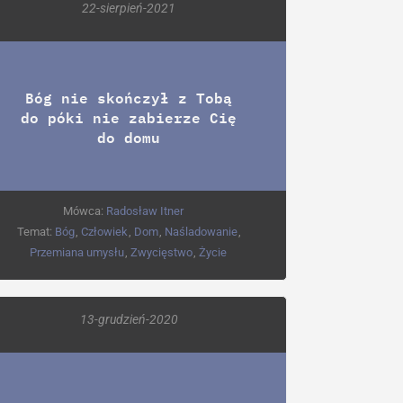
22-sierpień-2021
Bóg nie skończył z Tobą
do póki nie zabierze Cię
do domu
Mówca:
Radosław Itner
Temat:
Bóg
,
Człowiek
,
Dom
,
Naśladowanie
,
Przemiana umysłu
,
Zwycięstwo
,
Życie
13-grudzień-2020