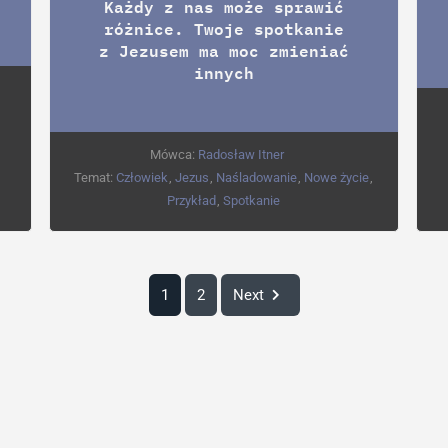
Każdy z nas może sprawić
różnice. Twoje spotkanie
z Jezusem ma moc zmieniać
innych
Mówca:
Radosław Itner
Temat:
Człowiek
,
Jezus
,
Naśladowanie
,
Nowe życie
,
Przykład
,
Spotkanie
1
2
Next