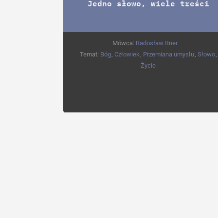
Jedno słowo, wiele treści
Mówca:
Radosław Itner
Temat:
Bóg
,
Człowiek
,
Przemiana umysłu
,
Słowo
,
Życie