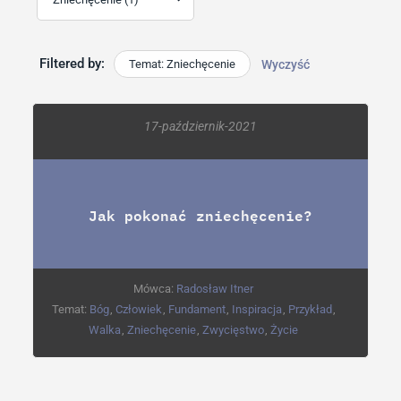
Filtered by:
Temat: Zniechęcenie
Wyczyść
17-październik-2021
Jak pokonać zniechęcenie?
Mówca:
Radosław Itner
Temat:
Bóg
,
Człowiek
,
Fundament
,
Inspiracja
,
Przykład
,
Walka
,
Zniechęcenie
,
Zwycięstwo
,
Życie