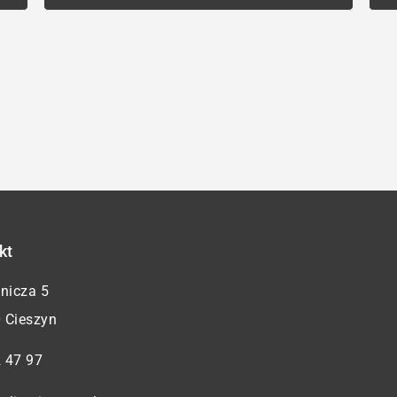
kt
żnicza 5
 Cieszyn
 47 97