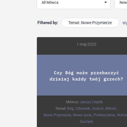
Filtered by:
Temat: Nowe Przymierze
Wy
1-maj-2022
Czy Bóg może przebaczyć
dzisiaj każdy twój grzech?
Mówca:
Janusz Cieplik
Temat:
Bóg
,
Człowiek
,
Grzech
,
Miłość
,
Nowe Przymierze
,
Nowe życie
,
Przebaczenie
,
Wzros
Zachęta