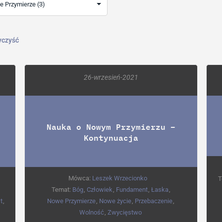
czyść
26-wrzesień-2021
Nauka o Nowym Przymierzu –
Kontynuacja
Mówca:
Leszek Wrzecionko
T
Temat:
Bóg
,
Człowiek
,
Fundament
,
Łaska
,
t
,
Nowe Przymierze
,
Nowe życie
,
Przebaczenie
,
Wolność
,
Zwycięstwo