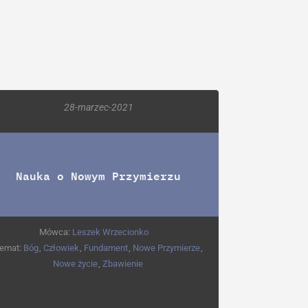
28-marzec-2021
Nauka o Nowym Przymierzu
Mówca:
Leszek Wrzecionko
emat:
Bóg
,
Człowiek
,
Fundament
,
Nowe Przymierze
,
Nowe życie
,
Zbawienie