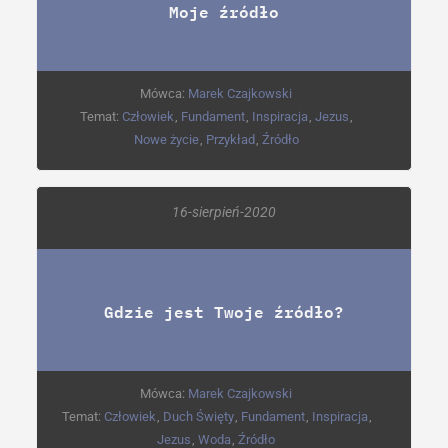
Moje źródło
Mówca:
Marek Czajkowski
Temat:
Człowiek
,
Fundament
,
Inspiracja
,
Jezus
,
Nowe życie
,
Przykład
,
Źródło
16-sierpień-2020
Gdzie jest Twoje źródło?
Mówca:
Marek Czajkowski
Temat:
Człowiek
,
Duch Święty
,
Fundament
,
Inspiracja
,
Jezus
,
Woda
,
Źródło