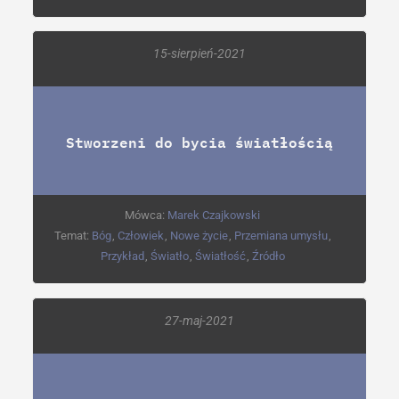
15-sierpień-2021
Stworzeni do bycia światłością
Mówca:
Marek Czajkowski
Temat:
Bóg
,
Człowiek
,
Nowe życie
,
Przemiana umysłu
,
Przykład
,
Światło
,
Światłość
,
Źródło
27-maj-2021