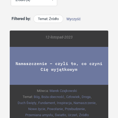
Filtered by:
Temat: Źródło
Wyczyść
12-listopad-2023
Namaszczenie – czyli to, co czyni
Cię wyjątkowym
Mówca:
Marek Czajkowski
Temat:
Bóg
,
Boża obecność
,
Człowiek
,
Droga
,
Duch Święty
,
Fundament
,
Inspiracja
,
Namaszczenie
,
Nowe życie
,
Powołanie
,
Przebudzenie
,
Przemiana umysłu
,
Światło
,
Uczeń
,
Źródło