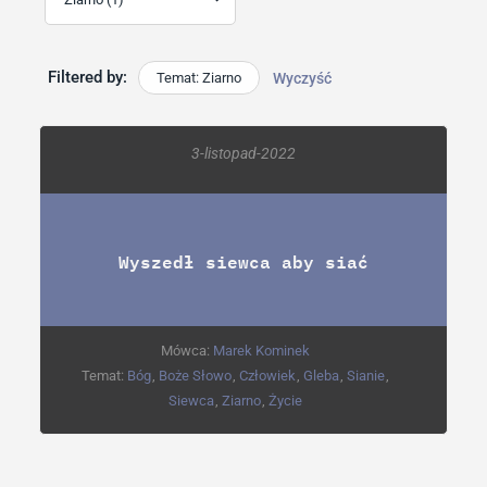
Filtered by:
Temat: Ziarno
Wyczyść
3-listopad-2022
Wyszedł siewca aby siać
Mówca:
Marek Kominek
Temat:
Bóg
,
Boże Słowo
,
Człowiek
,
Gleba
,
Sianie
,
Siewca
,
Ziarno
,
Życie