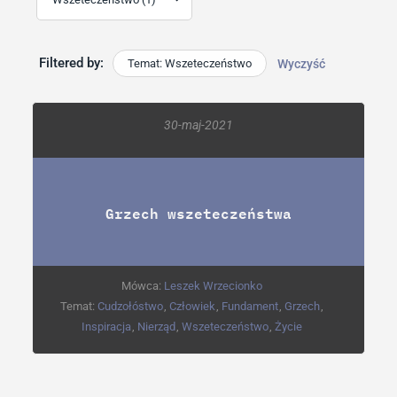
Filtered by:
Temat: Wszeteczeństwo
Wyczyść
30-maj-2021
Grzech wszeteczeństwa
Mówca:
Leszek Wrzecionko
Temat:
Cudzołóstwo
,
Człowiek
,
Fundament
,
Grzech
,
Inspiracja
,
Nierząd
,
Wszeteczeństwo
,
Życie