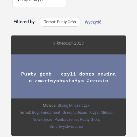
Filtered by:
Temat: Pusty Grób
Wyczyść
9-kwiecień-2023
Pusty grób – czyli dobra nowina
o zmartwychwstałym Jezusie
Mówca:
Błażej Milczarczyk
Temat:
Bóg
,
Fundament
,
Grzech
,
Jezus
,
Krzyż
,
Miłość
,
Nowe życie
,
Przebaczenie
,
Pusty Grób
,
Zmartwychwstanie