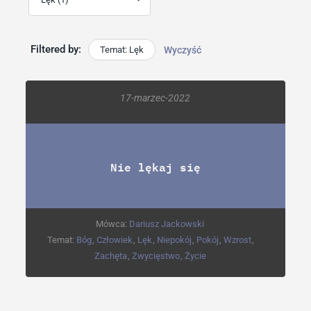
Filtered by:
Temat: Lęk
Wyczyść
17-marzec-2022
Nie lękaj się
Mówca:
Dariusz Jackowski
Temat:
Bóg
,
Człowiek
,
Lęk
,
Niepokój
,
Pokój
,
Wzrost
,
Zachęta
,
Zwycięstwo
,
Życie