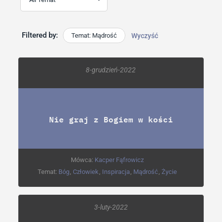
Filtered by:
Temat: Mądrość
Wyczyść
8-grudzień-2022
Nie graj z Bogiem w kości
Mówca:
Kacper Fąfrowicz
Temat:
Bóg
,
Człowiek
,
Inspiracja
,
Mądrość
,
Życie
3-luty-2022