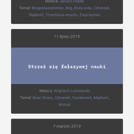
Mówca:
Janusz Cieplik
Temat:
Błogosławieństwo
,
Bóg
,
Boża wola
,
Człowiek
,
Mądrość
,
Przemiana umysłu
,
Zwycięstwo
11-lipiec-2019
Strzeż się fałszywej nauki
Mówca:
Wojciech Leśniewski
Temat:
Boże Słowo
,
Człowiek
,
Fundament
,
Mądrość
,
Wzrost
7-marzec-2019