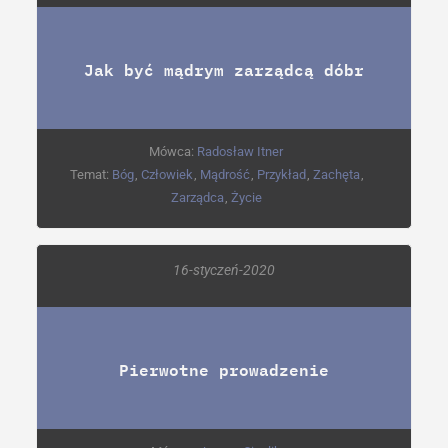
Jak być mądrym zarządcą dóbr
Mówca:
Radosław Itner
Temat:
Bóg
,
Człowiek
,
Mądrość
,
Przykład
,
Zachęta
,
Zarządca
,
Życie
16-styczeń-2020
Pierwotne prowadzenie