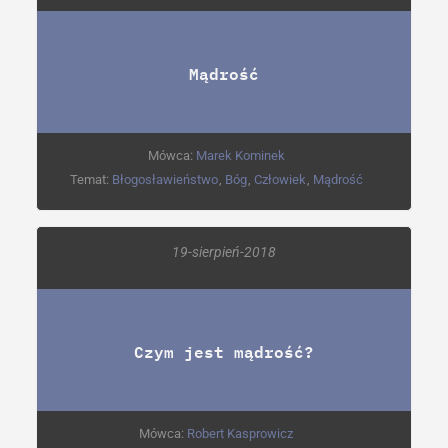
Mądrość
Mówca:
Marek Kominek
Temat:
Błogosławieństwo
,
Bóg
,
Człowiek
,
Mądrość
19-sierpień-2018
Czym jest mądrość?
Mówca:
Robert Kasprowicz