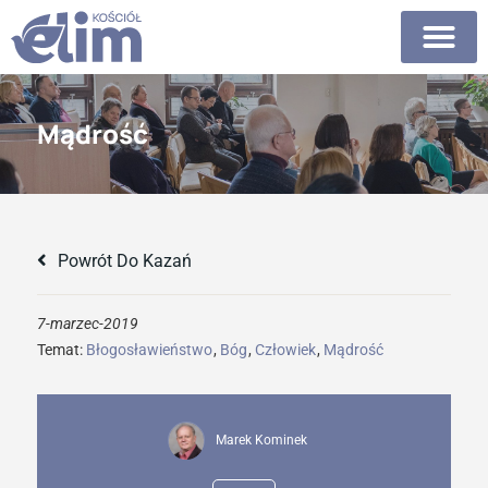
Mądrość
Powrót Do Kazań
7-marzec-2019
Temat:
Błogosławieństwo
,
Bóg
,
Człowiek
,
Mądrość
Marek Kominek