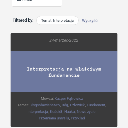
Filtered by:
Temat: Interpretacja
Wyczyść
24-marzec-2022
Interpretacja na właściwym
fundamencie
Mówca:
Kacper Fąfrowicz
Temat:
Błogosławieństwo
,
Bóg
,
Człowiek
,
Fundament
,
Interpretacja
,
Kościół
,
Nauka
,
Nowe życie
,
Przemiana umysłu
,
Przykład