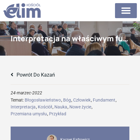
Interpretacja na właściwym fundamencie
Powrót Do Kazań
24-marzec-2022
Temat:
Błogosławieństwo
,
Bóg
,
Człowiek
,
Fundament
,
Interpretacja
,
Kościół
,
Nauka
,
Nowe życie
,
Przemiana umysłu
,
Przykład
Kacper Fąfrowicz