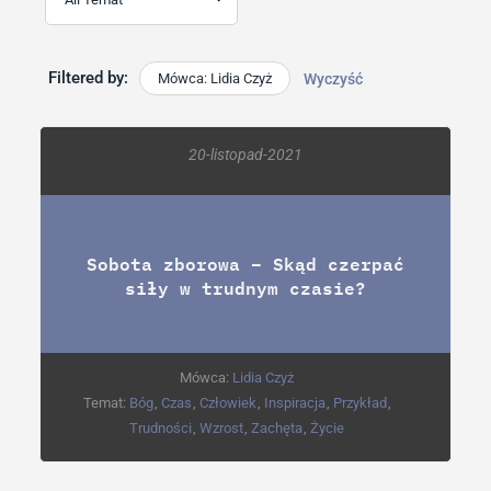
Filtered by:
Mówca: Lidia Czyż
Wyczyść
20-listopad-2021
Sobota zborowa – Skąd czerpać
siły w trudnym czasie?
Mówca:
Lidia Czyż
Temat:
Bóg
,
Czas
,
Człowiek
,
Inspiracja
,
Przykład
,
Trudności
,
Wzrost
,
Zachęta
,
Życie