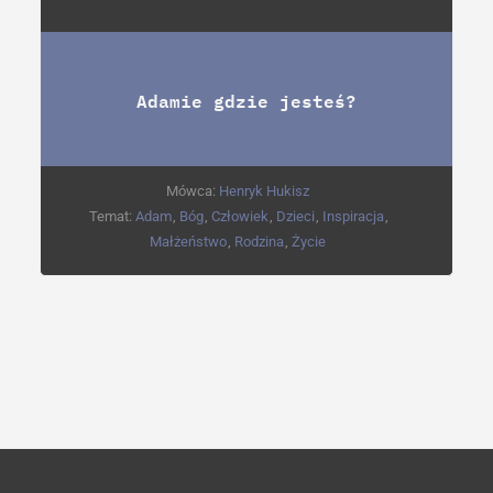
Adamie gdzie jesteś?
Mówca:
Henryk Hukisz
Temat:
Adam
,
Bóg
,
Człowiek
,
Dzieci
,
Inspiracja
,
Małżeństwo
,
Rodzina
,
Życie