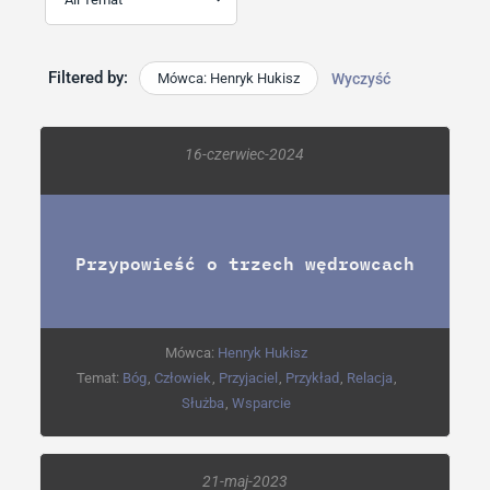
Filtered by:
Mówca: Henryk Hukisz
Wyczyść
16-czerwiec-2024
Przypowieść o trzech wędrowcach
Mówca:
Henryk Hukisz
Temat:
Bóg
,
Człowiek
,
Przyjaciel
,
Przykład
,
Relacja
,
Służba
,
Wsparcie
21-maj-2023