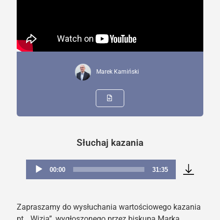
Marek Kamiński
Słuchaj kazania
00:00
31:35
Odtwarzacz
plików
dźwiękowych
Zapraszamy do wysłuchania wartościowego kazania
pt. „Wizja”, wygłoszonego przez biskupa Marka