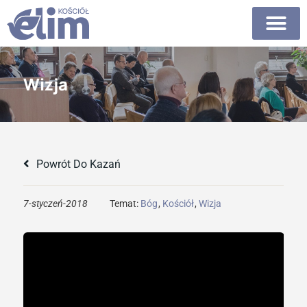
Wizja
Powrót Do Kazań
7-styczeń-2018
Temat:
Bóg
,
Kościół
,
Wizja