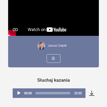
Janusz Cieplik
Słuchaj kazania
00:00
33:55
Odtwarzacz
plików
dźwiękowych