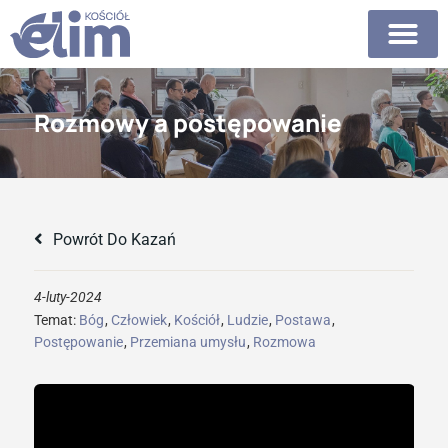
Rozmowy a postępowanie
Powrót Do Kazań
4-luty-2024
Temat:
Bóg
,
Człowiek
,
Kościół
,
Ludzie
,
Postawa
,
Postępowanie
,
Przemiana umysłu
,
Rozmowa