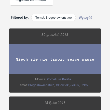
Filtered by:
Temat: Błogosławieństwo
Wyczyść
30-grudzień-2018
Niech się nie trwoży serce wasze
Mówca:
Korneliusz Kaleta
Temat:
Błogosławieństwo
,
Człowiek
,
Jezus
,
Pokój
15-lipiec-2018