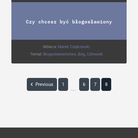
Czy chcesz być błogosławiony
Mówca:
Marek Czajkowski
Temat:
Błogosławieństwo
,
Bóg
,
Człowiek
Previous
1
6
7
8
...