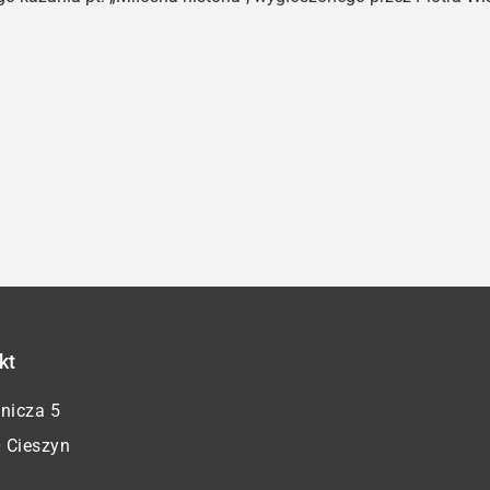
kt
żnicza 5
 Cieszyn