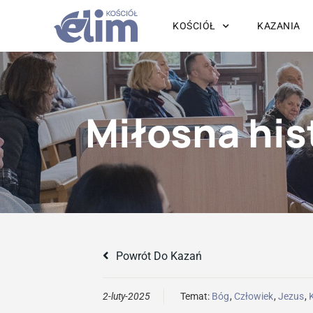
KOŚCIÓŁ
KAZANIA
Miłosna his
Powrót Do Kazań
2-luty-2025
Temat:
Bóg
,
Człowiek
,
Jezus
,