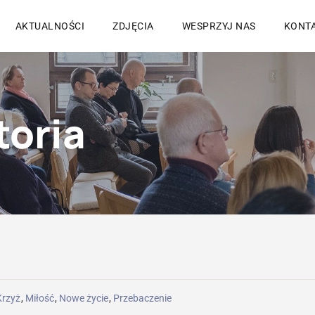
AKTUALNOŚCI
ZDJĘCIA
WESPRZYJ NAS
KONT
toria
Krzyż
,
Miłość
,
Nowe życie
,
Przebaczenie