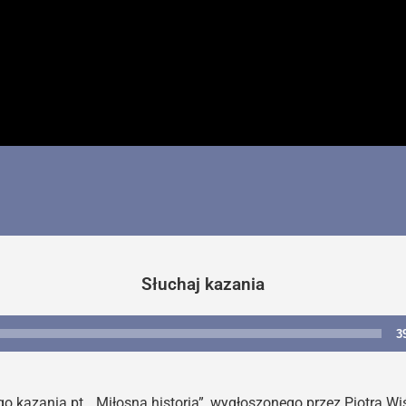
Słuchaj kazania
3
Odtwarzacz
plików
dźwiękowych
kazania pt. „Miłosna historia”, wygłoszonego przez Piotra Wi