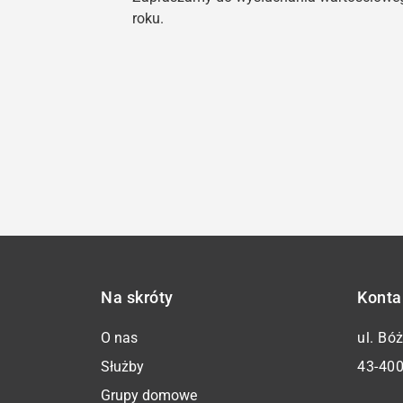
roku.
Na skróty
Konta
O nas
ul. Bó
Służby
43-400
Grupy domowe