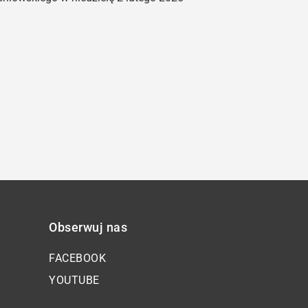
oraz
do
dołu
aby
zwiększyć
lub
zmniejszyć
głośność.
Obserwuj nas
FACEBOOK
YOUTUBE