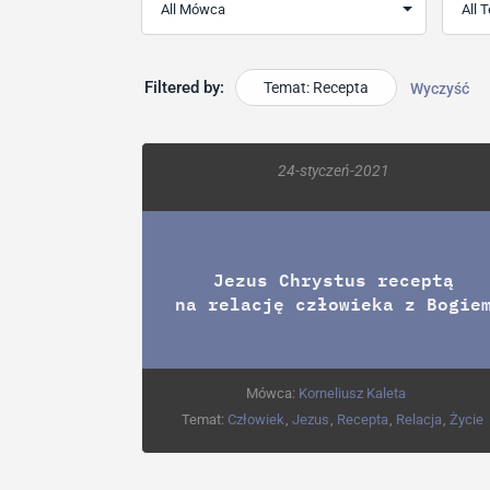
Filtered by:
Temat: Recepta
Wyczyść
24-styczeń-2021
Jezus Chrystus receptą
na relację człowieka z Bogie
Mówca:
Korneliusz Kaleta
Temat:
Człowiek
,
Jezus
,
Recepta
,
Relacja
,
Życie