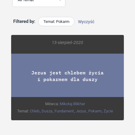
Filtered by:
Temat: Pokarm
Wyczyść
13-sierpień-2020
Jezus jest chlebem życia
i pokarmem dla duszy
Mówca:
Mikołaj Blikhar
Temat:
Chleb
,
Dusza
,
Fundament
,
Jezus
,
Pokarm
,
Życie