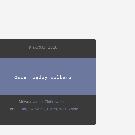
9-sierpień-2020
Owce między wilkami
Mówca:
Jacek Ziółkowski
Temat:
Bóg
,
Człowiek
,
Owca
,
Wilk
,
Życie