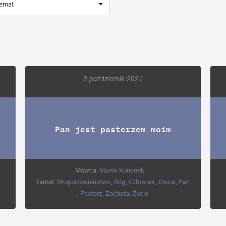
3-październik-2021
Pan jest pasterzem moim
Mówca:
Marek Kominek
Temat:
Błogosławieństwo
,
Bóg
,
Człowiek
,
Owca
,
Pan
,
Pasterz
,
Zachęta
,
Życie