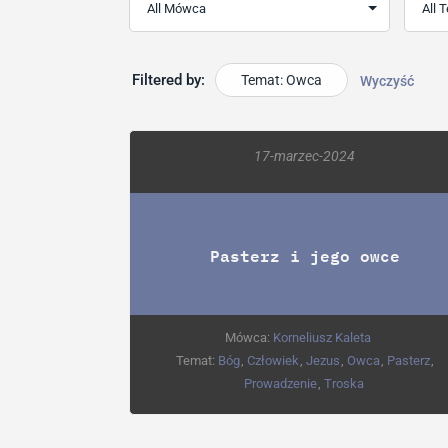
Filtered by:
Temat: Owca
Wyczyść
17-marzec-2024
Pasterz i jego owce
Mówca:
Korneliusz Kaleta
Temat:
Bóg
,
Człowiek
,
Jezus
,
Owca
,
Pasterz
,
Prowadzenie
,
Troska