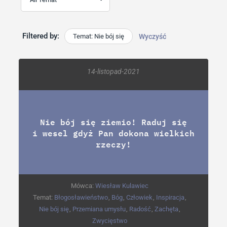
Filtered by:
Temat: Nie bój się
Wyczyść
14-listopad-2021
Nie bój się ziemio! Raduj się
i wesel gdyż Pan dokona wielkich
rzeczy!
Mówca:
Wiesław Kulawiec
Temat:
Błogosławieństwo
,
Bóg
,
Człowiek
,
Inspiracja
,
Nie bój się
,
Przemiana umysłu
,
Radość
,
Zachęta
,
Zwycięstwo