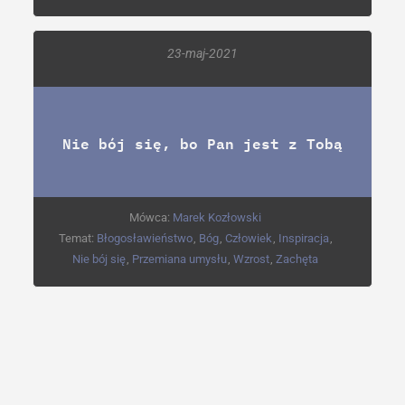
23-maj-2021
Nie bój się, bo Pan jest z Tobą
Mówca:
Marek Kozłowski
Temat:
Błogosławieństwo
,
Bóg
,
Człowiek
,
Inspiracja
,
Nie bój się
,
Przemiana umysłu
,
Wzrost
,
Zachęta