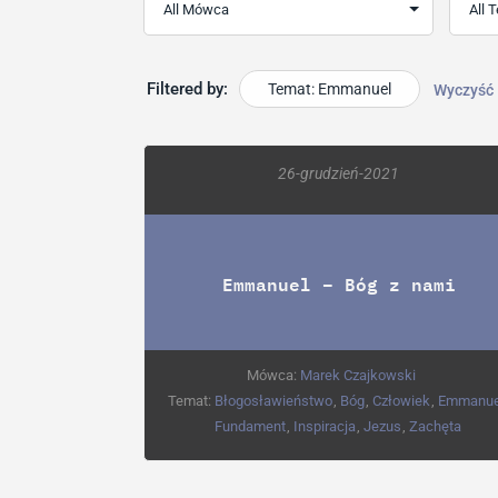
Filtered by:
Temat: Emmanuel
Wyczyść
26-grudzień-2021
Emmanuel – Bóg z nami
Mówca:
Marek Czajkowski
Temat:
Błogosławieństwo
,
Bóg
,
Człowiek
,
Emmanue
Fundament
,
Inspiracja
,
Jezus
,
Zachęta