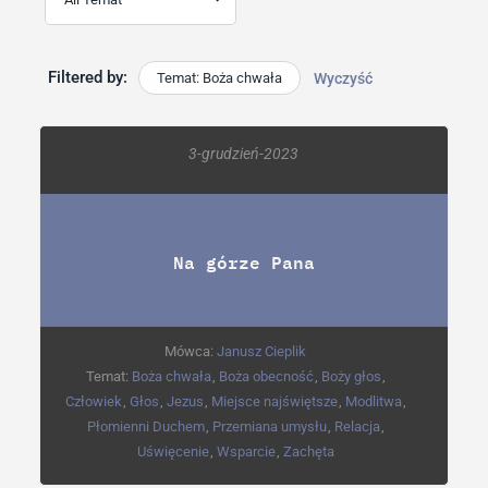
Filtered by:
Temat: Boża chwała
Wyczyść
3-grudzień-2023
Na górze Pana
Mówca:
Janusz Cieplik
Temat:
Boża chwała
,
Boża obecność
,
Boży głos
,
Człowiek
,
Głos
,
Jezus
,
Miejsce najświętsze
,
Modlitwa
,
Płomienni Duchem
,
Przemiana umysłu
,
Relacja
,
Uświęcenie
,
Wsparcie
,
Zachęta