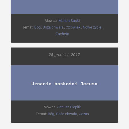
Mówca:
Marian Suski
Temat:
Bóg
,
Boża chwała
,
Człowiek
,
Nowe życie
,
Zachęta
25-grudzień-2017
Uznanie boskości Jezusa
Mówca:
Janusz Cieplik
Temat:
Bóg
,
Boża chwała
,
Jezus