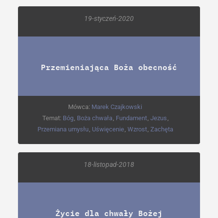
19-styczeń-2020
Przemieniająca Boża obecność
Mówca:
Marek Czajkowski
Temat:
Bóg
,
Boża chwała
,
Fundament
,
Jezus
,
Przemiana umysłu
,
Uświęcenie
,
Wzrost
,
Zachęta
18-listopad-2018
Życie dla chwały Bożej