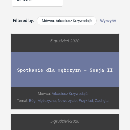
Filtered by:
Mówca: Arkadiusz Krzywodajć
Wyczyść
5-grudzień-2020
Spotkanie dla mężczyzn – Sesja II
Mówca:
Arkadiusz Krzywodajć
Temat:
Bóg
,
Mężczyzna
,
Nowe życie
,
Przykład
,
Zachęta
5-grudzień-2020