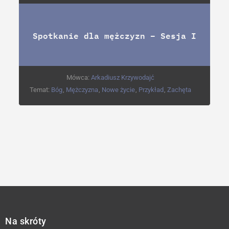
Spotkanie dla mężczyzn – Sesja I
Mówca:
Arkadiusz Krzywodajć
Temat:
Bóg
,
Mężczyzna
,
Nowe życie
,
Przykład
,
Zachęta
Na skróty