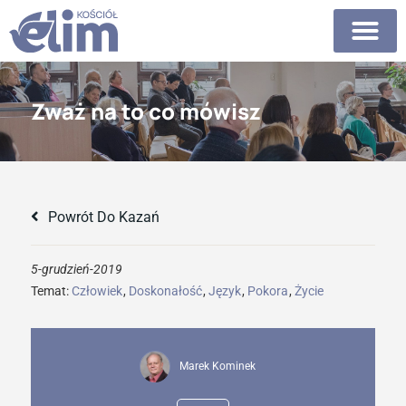
Zważ na to co mówisz
Powrót Do Kazań
5-grudzień-2019
Temat:
Człowiek
,
Doskonałość
,
Język
,
Pokora
,
Życie
Marek Kominek