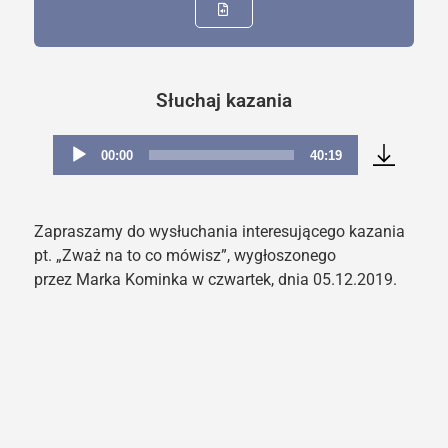
Słuchaj kazania
00:00
40:19
Odtwarzacz
plików
dźwiękowych
Zapraszamy do wysłuchania interesującego kazania
pt. „Zważ na to co mówisz”, wygłoszonego
przez Marka Kominka w czwartek, dnia 05.12.2019.