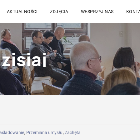
AKTUALNOŚCI
ZDJĘCIA
WESPRZYJ NAS
KONT
zisiaj
aśladowanie
,
Przemiana umysłu
,
Zachęta