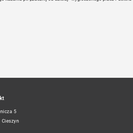
kt
żnicza 5
 Cieszyn