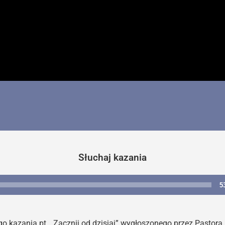
Słuchaj kazania
5
Odtwarzacz
plików
dźwiękowych
kazania pt. „Zacznij od dzisiaj” wygłoszonego przez Pastora 