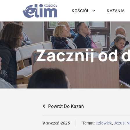
KOŚCIÓŁ
KAZANIA
Zacznij od d
Powrót Do Kazań
9-styczeń-2025
Temat:
Człowiek
,
Jezus
,
N