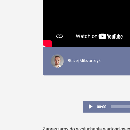
Błażej Milczarczyk
00:00
Zapraszamy do wysłuchania wartościowego 