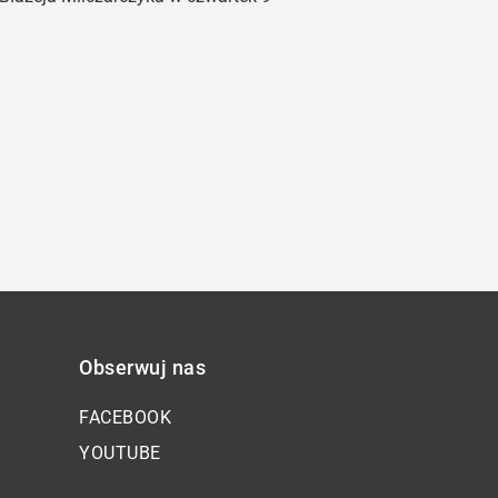
oraz
do
dołu
aby
zwiększyć
lub
zmniejszyć
głośność.
Obserwuj nas
FACEBOOK
YOUTUBE