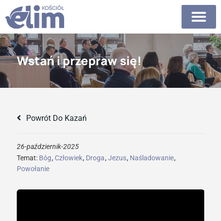
Wstań i przepraw się!
Powrót Do Kazań
26-październik-2025
Temat:
Bóg
,
Człowiek
,
Droga
,
Jezus
,
Naśladowanie
,
Powołanie