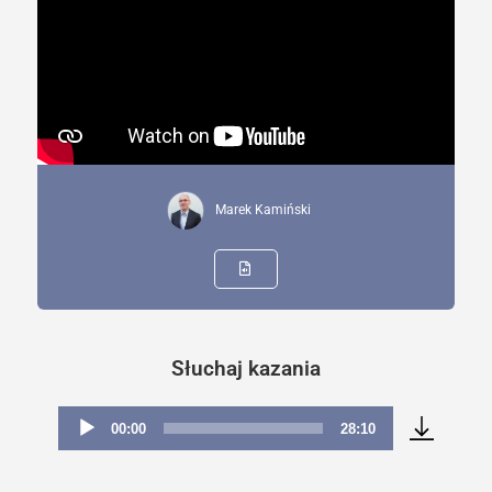
Marek Kamiński
Słuchaj kazania
00:00
28:10
Odtwarzacz
plików
dźwiękowych