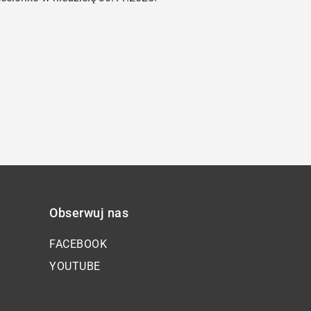
oraz
do
dołu
aby
zwiększyć
lub
zmniejszyć
głośność.
Obserwuj nas
FACEBOOK
YOUTUBE