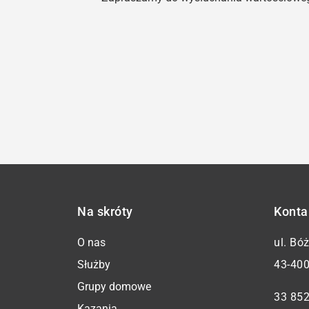
Na skróty
Konta
O nas
ul. Bó
Służby
43-400
Grupy domowe
33 852
Kazania