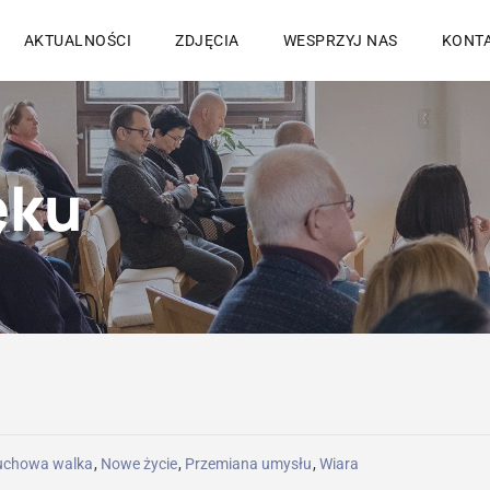
AKTUALNOŚCI
ZDJĘCIA
WESPRZYJ NAS
KONT
ęku
uchowa walka
,
Nowe życie
,
Przemiana umysłu
,
Wiara