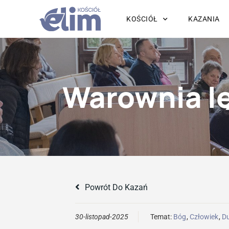
KOŚCIÓŁ
KAZANIA
Warownia l
Powrót Do Kazań
30-listopad-2025
Temat:
Bóg
,
Człowiek
,
D