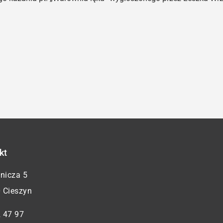
kt
żnicza 5
 Cieszyn
 47 97