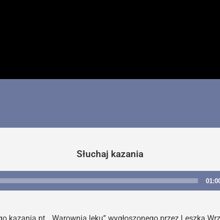
Słuchaj kazania
01:0
Odtwarzacz
plików
dźwiękowych
 kazania pt. „Warownia lęku” wygłoszonego przez Leszka Wrze