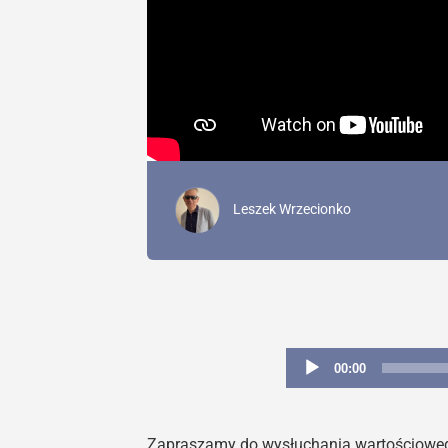
Leszek Wrzecionko
00:00
Zapraszamy do wysłuchania wartościowego