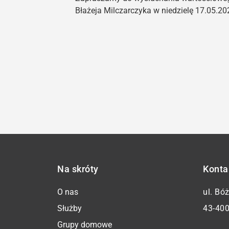
Błażeja Milczarczyka w niedzielę 17.05.202
Na skróty
Konta
O nas
ul. Bó
Służby
43-400
Grupy domowe