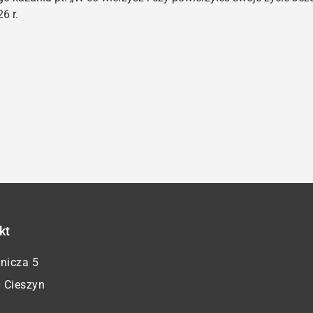
6 r.
kt
żnicza 5
 Cieszyn