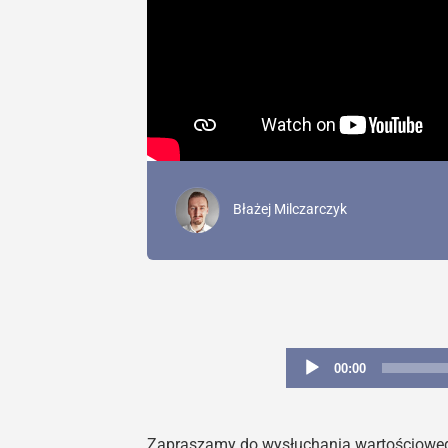
Błażej Milczarczyk
00:00
Zapraszamy do wysłuchania wartościowego 