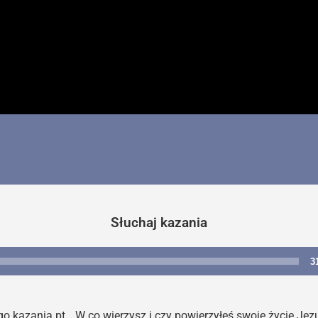
Słuchaj kazania
3
Odtwarzacz
plików
dźwiękowych
kazania pt. „W co wierzysz i czy powierzyłeś swoje życie Je