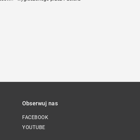
oraz
do
dołu
aby
zwiększyć
lub
zmniejszyć
głośność.
Obserwuj nas
FACEBOOK
YOUTUBE