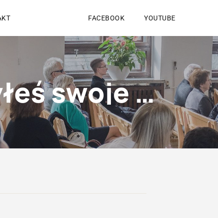
AKT
FACEBOOK
YOUTUBE
W co wierzysz i czy powierzyłeś swoje życie Jezusowi?