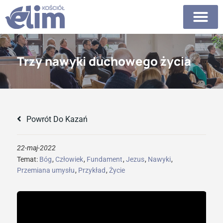
Trzy nawyki duchowego życia
Powrót Do Kazań
22-maj-2022
Temat:
Bóg
,
Człowiek
,
Fundament
,
Jezus
,
Nawyki
,
Przemiana umysłu
,
Przykład
,
Życie