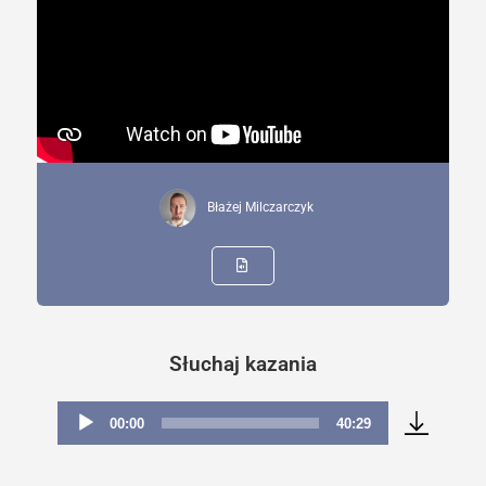
Błażej Milczarczyk
Słuchaj kazania
00:00
40:29
Odtwarzacz
plików
dźwiękowych