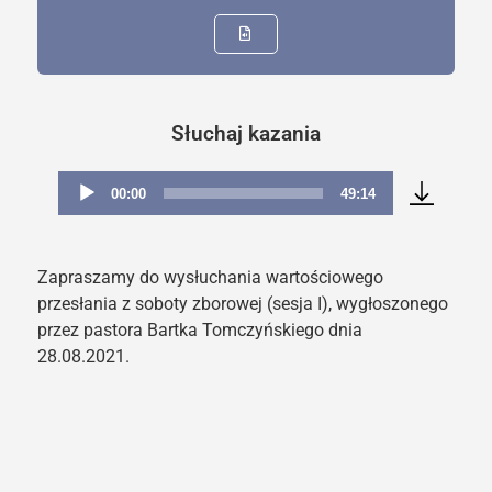
Słuchaj kazania
00:00
49:14
Odtwarzacz
plików
dźwiękowych
Zapraszamy do wysłuchania wartościowego
przesłania z soboty zborowej (sesja I), wygłoszonego
przez pastora Bartka Tomczyńskiego dnia
28.08.2021.