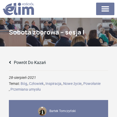
Sobota zborowa – sesja I
Powrót Do Kazań
28-sierpień-2021
Temat:
Bóg
,
Człowiek
,
Inspiracja
,
Nowe życie
,
Powołanie
,
Przemiana umysłu
Bartek Tomczyński