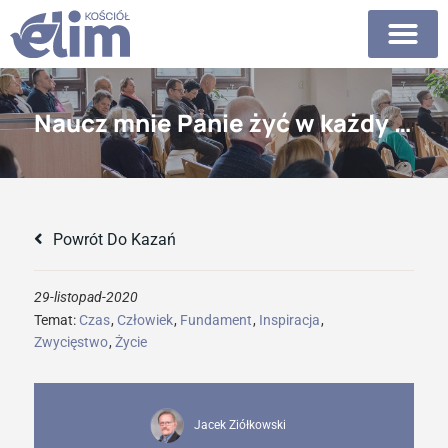
Naucz mnie Panie żyć w każdy czas
Powrót Do Kazań
29-listopad-2020
Temat:
Czas
,
Człowiek
,
Fundament
,
Inspiracja
,
Zwycięstwo
,
Życie
Jacek Ziółkowski