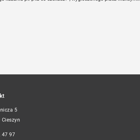
kt
żnicza 5
 Cieszyn
 47 97