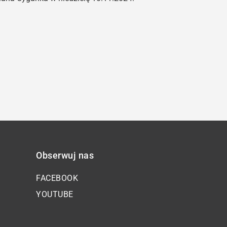
oraz
do
dołu
aby
zwiększyć
lub
zmniejszyć
głośność.
Obserwuj nas
FACEBOOK
YOUTUBE