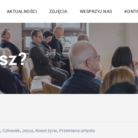
AKTUALNOŚCI
ZDJĘCIA
WESPRZYJ NAS
KONT
asz?
e
,
Człowiek
,
Jezus
,
Nowe życie
,
Przemiana umysłu