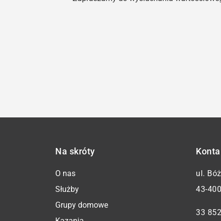
Na skróty
Konta
O nas
ul. Bó
Służby
43-400
Grupy domowe
33 852
Kazania