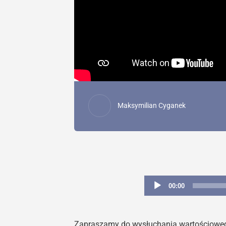
Maksymilian Cyganek
00:00
Zapraszamy do wysłuchania wartościowego