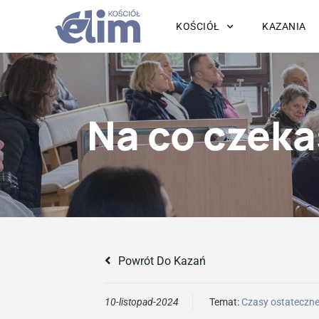
KOŚCIÓŁ
KAZANIA
Na co czek
Powrót Do Kazań
10-listopad-2024
Temat:
Czasy ostateczn