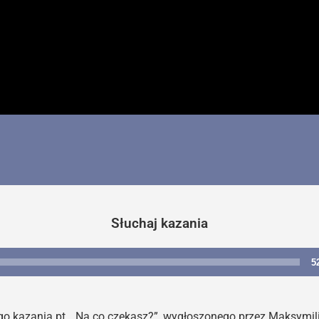
Słuchaj kazania
5
Odtwarzacz
plików
dźwiękowych
 kazania pt. „Na co czekasz?”, wygłoszonego przez Maksymili