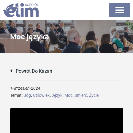
Moc języka
Powrót Do Kazań
1-wrzesień-2024
Temat:
Bóg
,
Człowiek
,
Język
,
Moc
,
Śmierć
,
Życie