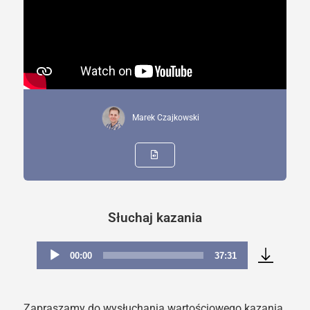
Marek Czajkowski
Słuchaj kazania
00:00
37:31
Odtwarzacz
plików
dźwiękowych
Zapraszamy do wysłuchania wartościowego kazania