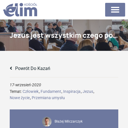
Jezus jest wszystkim czego potrzebujesz
Powrót Do Kazań
17-wrzesień-2020
Temat:
Człowiek
,
Fundament
,
Inspiracja
,
Jezus
,
Nowe życie
,
Przemiana umysłu
Błażej Milczarczyk