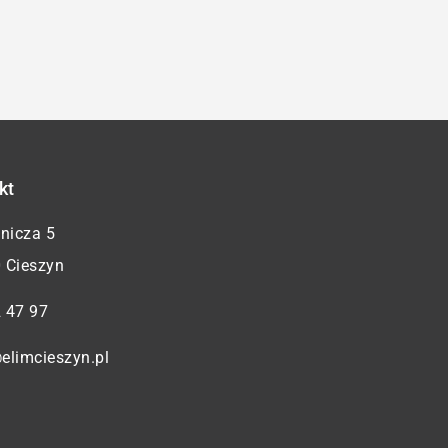
kt
żnicza 5
 Cieszyn
 47 97
elimcieszyn.pl