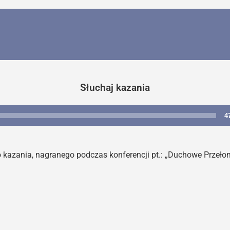
Słuchaj kazania
4
Odtwarzacz
plików
dźwiękowych
 kazania, nagranego podczas konferencji pt.: „Duchowe Przeło