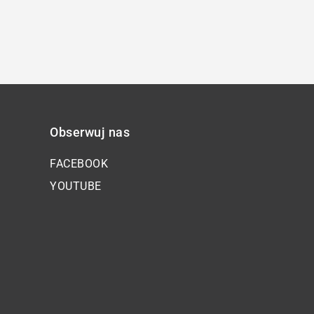
zmniejszyć
głośność.
Obserwuj nas
FACEBOOK
YOUTUBE